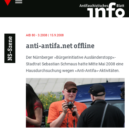
menu
Skip
Hauptmenü öffnen
to
main
content
AIB 80 - 3.2008 | 15.9.2008
NS-Szene
anti-antifa.net offline
Einleitung
Der Nürnberger »Bürgerinitiative Ausländerstopp«-
Stadtrat Sebastian Schmaus hatte Mitte Mai 2008 eine
Hausdurchsuchung wegen »Anti-Antifa«-Aktivitäten.