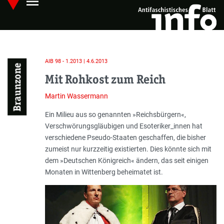
menu
Skip
Hauptmenü öffnen
to
main
content
AIB 98 - 1.2013 | 4.6.2013
Braunzone
Mit Rohkost zum Reich
Martin Wassermann
Einleitung
Ein Milieu aus so genannten »Reichsbürgern«,
Verschwörungsgläubigen und Esoteriker_innen hat
verschiedene Pseudo-Staaten geschaffen, die bisher
zumeist nur kurzzeitig existierten. Dies könnte sich mit
dem »Deutschen Königreich« ändern, das seit einigen
Monaten in Wittenberg beheimatet ist.