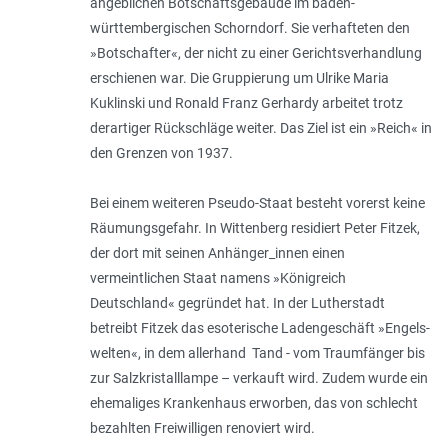
angeblichen Botschaftsgebäude im baden-
württembergischen Schorndorf. Sie verhafteten den
»Bot­schafter«, der nicht zu einer Gerichtsverhandlung
erschienen war. Die Gruppierung um Ulrike Maria
Kuklinski und Ronald Franz Gerhardy arbeitet trotz
derartiger Rückschläge weiter. Das Ziel ist ein »Reich« in
den Grenzen von 1937.
Bei einem weiteren Pseudo-Staat be­steht vorerst keine
Räumungsgefahr. In Wittenberg residiert Peter Fitzek,
der dort mit seinen Anhänger_innen einen
vermeintlichen Staat namens »Königreich
Deutschland« gegründet hat. In der Lutherstadt
betreibt Fitzek das esoterische Ladengeschäft »Engels­
welten«, in dem allerhand Tand - vom Traumfänger bis
zur Salzkristalllampe – verkauft wird. Zudem wurde ein
ehemaliges Krankenhaus erworben, das von schlecht
bezahlten Freiwilligen renoviert wird.