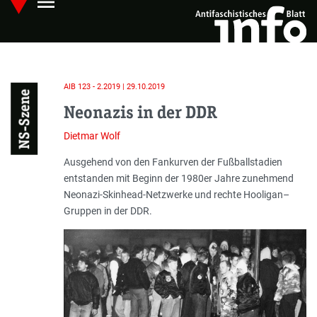
menu
Skip
Hauptmenü öffnen
to
main
content
AIB 123 - 2.2019 | 29.10.2019
NS-Szene
Neonazis in der DDR
Dietmar Wolf
Einleitung
Ausgehend von den Fankurven der Fußballstadien
entstanden mit Beginn der 1980er Jahre zunehmend
Neonazi-Skinhead-Netzwerke und rechte Hooligan–
Gruppen in der DDR.