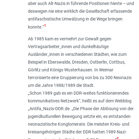
aber auch Alt-Nazis in führende Positionen hievte – und
deswegen nie eine wirklich die Gesellschaft erfassende
antifaschistische Umwälzung in die Wege bringen
1
konnte.
“
Ab 1985 kam es vermehrt zur Gewalt gegen
Vertragsarbeiter_innen und dunkelhäutige
Ausländer_innen in verschiedenen Städten, wie zum
Beispiel in Eberswalde, Dresden, Ostberlin, Cottbus,
Görlitz und Königs Wusterhausen. In Weimar
terrorisierte eine Gruppierung von bis zu 300 Neonazis
um die Jahre 1988/1989 die Stadt.
„
Schon 1989 gab es ein DDR-weites funktionierendes
kommunikatives Netzwerk
“, heißt es auf dem Webblog
„Antifa_Nazis-DDR.de. „
Die Phase der Ablösung von der
jugendkulturellen Bewegung setzte ein, es entstanden
neonazistische Konglomerate. Die meisten Kreis- und
kreisangehörigen Städte der DDR hatten 1989 Nazi-
2