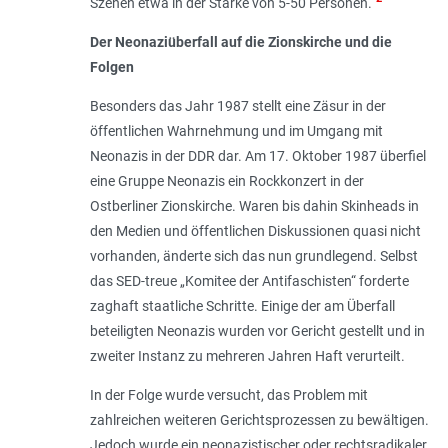
Szenen etwa in der Stärke von 5-50 Personen
.“
Der Neonaziüberfall auf die Zionskirche und die
Folgen
Besonders das Jahr 1987 stellt eine Zäsur in der
öffentlichen Wahrnehmung und im Umgang mit
Neonazis in der DDR dar. Am 17. Oktober 1987 überfiel
eine Gruppe Neonazis ein Rockkonzert in der
Ostberliner Zionskirche. Waren bis dahin Skinheads in
den Medien und öffentlichen Diskussionen quasi nicht
vorhanden, änderte sich das nun grundlegend. Selbst
das SED-treue „Komitee der Antifaschisten“ forderte
zaghaft staatliche Schritte. Einige der am Überfall
beteiligten Neonazis wurden vor Gericht gestellt und in
zweiter Instanz zu mehreren Jahren Haft verurteilt.
In der Folge wurde versucht, das Problem mit
zahlreichen weiteren Gerichtsprozessen zu bewältigen.
Jedoch wurde ein neonazistischer oder rechtsradikaler