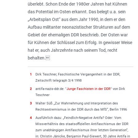
überlebt. Schon Ende der 1980er Jahren hat Kühnen
das Potential im Osten erkannt. Das belegt u.a. sein
„Arbeitsplan Ost“ aus dem Jahr 1990, in dem er den
Aufbau militanter neonazistischer Strukturen auf dem
Gebiet der ehemaligen DDR beschrieb. Der Osten war
für Kühnen der Schlüssel zum Erfolg. In gewisser Weise
hat er, auch Jahrzehnte nach seinem Tod, recht
behalten.
1
Dirk Teschner, Faschistische Vergangenheit in der DDR,
Zeitschrift telegraph 3/4 1998
2
antifa-nazis-ddr.de: "
Junge Faschisten in der DDR
" von Dirk
Teschner
3
Walter Süß „Zur Wahrnehmung und Interpretation des
Rechtsextremismus in der DDR durch das MfS“, Berlin 1996
4
Ausführlich dazu: „Feindlich-Negative Antifa? Oder: Vom
Missverhältnis des staatsoffiziellen Antifaschismus der DDR
zum unabhängigen Antifaschismus ihrer letzten Generation“,
in: Christin Jänicke, Benjamin Paul-Siewert, 30 Jahre Antifa in