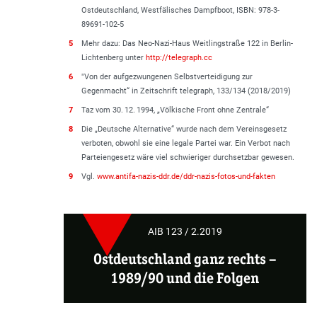
Ostdeutschland, Westfälisches Dampfboot, ISBN: 978-3-
89691-102-5
5
Mehr dazu: Das Neo-Nazi-Haus Weitlingstraße 122 in Berlin-
Lichtenberg unter
http://telegraph.cc
6
"Von der aufgezwungenen Selbstverteidigung zur
Gegenmacht“ in Zeitschrift telegraph, 133/134 (2018/2019)
7
Taz vom 30. 12. 1994, „Völkische Front ohne Zentrale“
8
Die „Deutsche Alternative“ wurde nach dem Vereinsgesetz
verboten, obwohl sie eine legale Partei war. Ein Verbot nach
Parteiengesetz wäre viel schwieriger durchsetzbar gewesen.
9
Vgl.
www.antifa-nazis-ddr.de/ddr-nazis-fotos-und-fakten
AIB 123 / 2.2019
Ostdeutschland ganz rechts
–
1989/90 und die Folgen