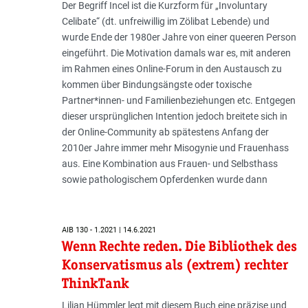
Der Begriff Incel ist die Kurzform für „Involuntary
Celibate“ (dt. unfreiwillig im Zölibat Lebende) und
wurde Ende der 1980er Jahre von einer queeren Person
eingeführt. Die Motivation damals war es, mit anderen
im Rahmen eines Online-Forum in den Austausch zu
kommen über Bindungsängste oder toxische
Partner*innen- und Familienbeziehungen etc. Entgegen
dieser ursprünglichen Intention jedoch breitete sich in
der Online-Community ab spätestens Anfang der
2010er Jahre immer mehr Misogynie und Frauenhass
aus. Eine Kombination aus Frauen- und Selbsthass
sowie pathologischem Opferdenken wurde dann
AIB 130 - 1.2021 | 14.6.2021
Wenn Rechte reden. Die Bibliothek des
Konservatismus als (extrem) rechter
ThinkTank
Lilian Hümmler legt mit diesem Buch eine präzise und