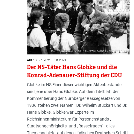
Foto: Bundesarchiv; Bild 183-77013-0002 / CC-BY-SA 3.0
AIB 130 - 1.2021 | 5.8.2021
Der NS-Täter Hans Globke und die
Konrad-Adenauer-Stiftung der CDU
Globke im NS Einer dieser wichtigen Aktenbestände
sind jene über Hans Globke. Auf dem Titel­blatt der
Kommentierung der Nürnberger Rassegesetze von
1936 stehen zwei Namen : Dr. Wilhelm Stuckart und Dr.
Hans Globke. Globke war Experte im
Reichsinnenministerium für Personenstands-,
Staatsangehörigkeits- und „Rassefragen“ - alles
Themengebiete, auf denen jüdischen Deutschen Schritt