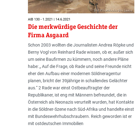
Bild: Privat/Archiv Dirk Laabs
AIB 130 - 1.2021 | 14.6.2021
Die merkwürdige Geschichte der
Firma Asgaard
Schon 2003 wollten die Journalisten Andrea Röpke und
Berny Vogl von Reinhard Rade wissen, ob er, außer sich
um seine Baufirmen zu kümmern, noch andere Pläne
habe: „ Auf die Frage, ob Rade und seine Freunde nicht
eher den Aufbau einer modernen Söldneragentur
planen, bricht der 39jährige in schallendes Gelächter
aus.“ 2 Rade war einst Ostbeauftragter der
Republikaner, ist eng mit Männern befreundet, die in
Österreich als Neonazis verurteilt wurden, hat Kontakte
in die Söldner-Szene nach Süd-Afrika und handelte einst
mit Bundeswehrhubschraubern. Reich geworden ist er
mit ostdeutschen Immobilien