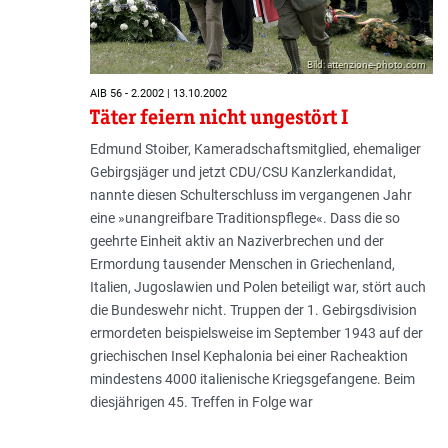
Bild: attenzione-photo.com
AIB 56 - 2.2002 | 13.10.2002
Täter feiern nicht ungestört I
Edmund Stoiber, Kameradschaftsmitglied, ehemaliger
Gebirgsjäger und jetzt CDU/CSU Kanzlerkandidat,
nannte diesen Schulterschluss im vergangenen Jahr
eine »unangreifbare Traditionspflege«. Dass die so
geehrte Einheit aktiv an Naziverbrechen und der
Ermordung tausender Menschen in Griechenland,
Italien, Jugoslawien und Polen beteiligt war, stört auch
die Bundeswehr nicht. Truppen der 1. Gebirgsdivision
ermordeten beispielsweise im September 1943 auf der
griechischen Insel Kephalonia bei einer Racheaktion
mindestens 4000 italienische Kriegsgefangene. Beim
diesjährigen 45. Treffen in Folge war