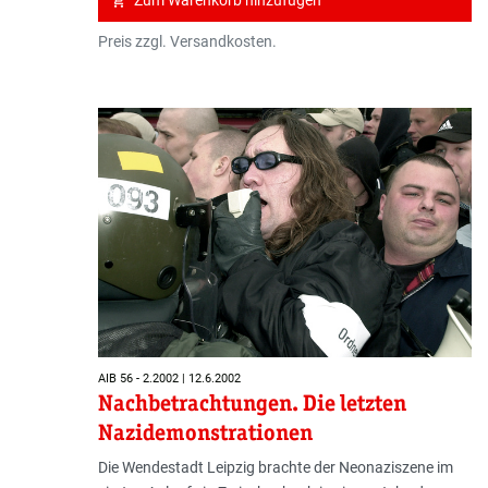
Zum Warenkorb hinzufügen
add_shopping_cart
Preis zzgl. Versandkosten.
AIB 56 - 2.2002 | 12.6.2002
Nachbetrachtungen. Die letzten
Nazidemonstrationen
Die Wendestadt Leipzig brachte der Neonaziszene im