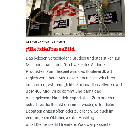
Foto: Jakob Huber/Campact; CC BY-NC 2.0; flickr.com
AIB 129 - 4.2020 | 28.2.2021
#HaltdieFresseBild
Das belegen verschiedene Studien und Statistiken zur
Meinungsmacht und Reichweite des Springer-
Produktes. Zum Beispiel wird das Boulevardblatt
täglich von über 8 Mio. Leser*innen aller Schichten
konsumiert, während „bild.de“ monatlich zeitweise auf
über 400 Mio. Visits kommt und damit das
meistgelesene Nachrichtenportal ist. Zum anderen
schafft es die Redaktion immer wieder, öffentliche
Debatten anzustoßen oder zu drehen. So auch im
vergangenen Oktober, als der Hashtag
#HaltDieFresseBild trendete. Was war passiert?