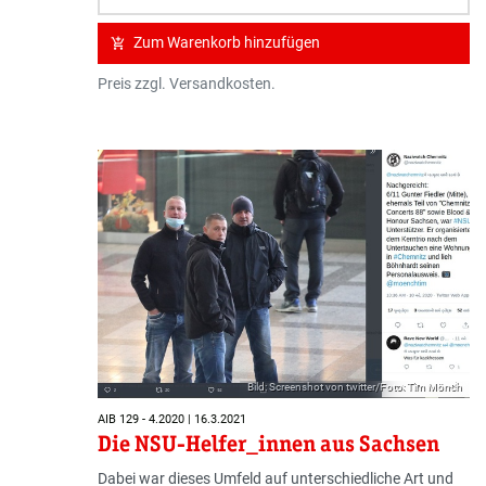
Zum Warenkorb hinzufügen
add_shopping_cart
Preis zzgl. Versandkosten.
Bild: Screenshot von twitter/Foto: Tim Mönch
AIB 129 - 4.2020 | 16.3.2021
Die NSU-Helfer_innen aus Sachsen
Dabei war dieses Umfeld auf unterschiedliche Art und