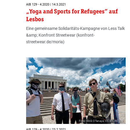
AIB 129 - 4.2020 | 14.3.2021
„Yoga and Sports for Refugees“ auf
Lesbos
Eine gemeinsame Solidaritäts-Kampagne von Less Talk
&amp; Konfront Streetwear (konfront-
streetwear.de/moria)
Foto: Blink O‘fanaye; CC BY_NC 2.0
AIB 129 - 4.2020 | 23.2.2021