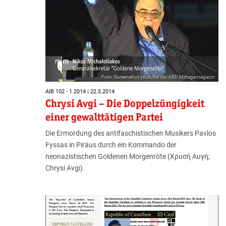
Foto: Screenshot youtube.de/ARD Mittagsmagazin
AIB 102 - 1.2014 | 22.5.2014
Chrysi Avgi – Die Doppelzüngigkeit
einer gewalttätigen Partei
Die Ermordung des antifaschistischen Musikers Pavlos
Fyssas in Piräus durch ein Kommando der
neonazistischen Goldenen Morgenröte (Χρυσή Αυγή;
Chrysi Avgi).