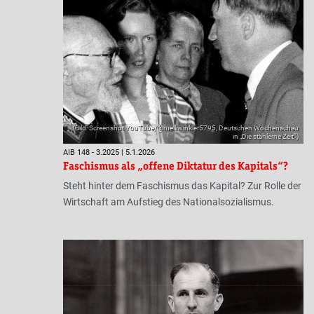
(Bild: Screenshot YouTube/@melliwinkler5795, Deutschen Wochenschau
in „Die stählerne Zeit“)
AIB 148 - 3.2025 | 5.1.2026
Faschismus als „offene Diktatur des Kapitals“?
Steht hinter dem Faschismus das Kapital? Zur Rolle der
Wirtschaft am Aufstieg des Nationalsozialismus.