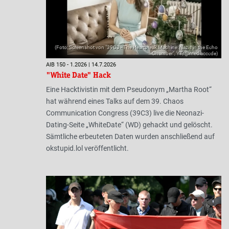
(Foto: Screenshot von "39C3 - The Heartbreak Machine: Nazis in the Echo
Chamber", YT/@mediacccde)
AIB 150 - 1.2026 | 14.7.2026
"White Date" Hack
Eine Hacktivistin mit dem Pseudonym „Martha Root“
hat während eines Talks auf dem 39. Chaos
Communication Congress (39C3) live die Neonazi-
Dating-Seite „WhiteDate“ (WD) gehackt und gelöscht.
Sämtliche erbeuteten Daten wurden anschließend auf
okstupid.lol veröffentlicht.