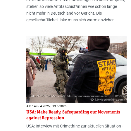
stehen so viele Antifaschist*innen wie schon lange
nicht mehr in Deutschland vor Gericht. Die
gesellschaftliche Linke muss sich warm anziehen.
(Foto: Nicole Neri, Minnesota Reformer, minnesotareformer.com, CC BY-NC-
ND 4.0 via crimethinc.com)
AIB 149 - 4.2025 | 13.5.2026
USA: Make Ready. Safeguarding our Movements
against Repression
USA: Interview mit CrimethInc zur aktuellen Situation -