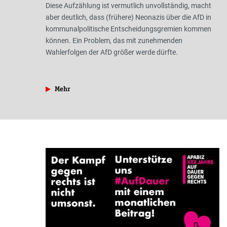
Diese Aufzählung ist vermutlich unvollständig, macht
aber deutlich, dass (frühere) Neonazis über die AfD in
kommunalpolitische Entscheidungsgremien kommen
können. Ein Problem, das mit zunehmenden
Wahlerfolgen der AfD größer werde dürfte.
Kampagnen
aus der Rubrik »NS-Szene«
Mehr