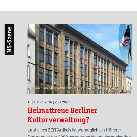
NS-Szene
Bild: Montage AIB mit Foto (groß) von Jörg Zägel - Eigenes Werk, CC BY-SA
3.0, wikimedia.org
AIB 150 - 1.2026 | 23.7.2026
Heimattreue Berliner
Kulturverwaltung?
Laut eines ZEIT-Artikels ist womöglich ein früherer
Protagonist der 2009 verbotenen Neonaziorganisation