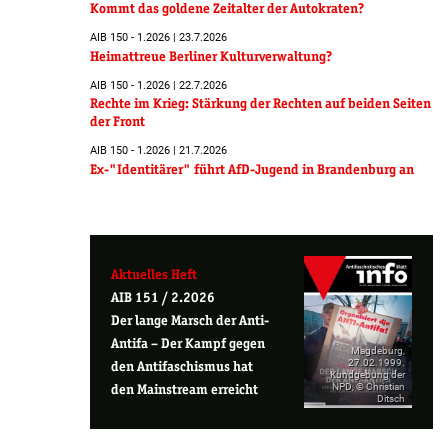
Kommt das goldene Zeitalter der Autokraten?
AIB 150 - 1.2026 | 23.7.2026
Heimattreue Berliner Kulturverwaltung?
AIB 150 - 1.2026 | 22.7.2026
Rechte im Krieg: Stärkung der Rechten auf beiden Seiten
der Front
AIB 150 - 1.2026 | 21.7.2026
Ex-"Identitärer" führt AfD-Jugend in Brandenburg an
Aktuelles Heft
AIB 151 / 2.2026
Der lange Marsch der Anti-
Antifa – Der Kampf gegen
Magdeburg,
27.02.1999.
den Antifaschismus hat
Kundgebung der
NPD, © Christian
den Mainstream erreicht
Ditsch