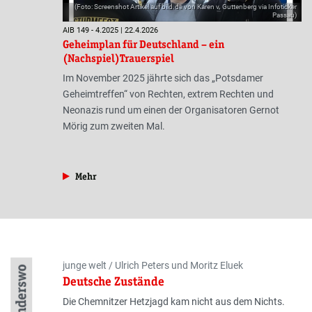
(Foto: Screenshot Artikel auf bild.de von Karen v. Guttenberg via Infoticker
Passau)
AIB 149 - 4.2025 | 22.4.2026
Geheimplan für Deutschland – ein
(Nachspiel)Trauerspiel
Im November 2025 jährte sich das „Potsdamer
Geheimtreffen“ von Rechten, extrem Rechten und
Neonazis rund um einen der Organisatoren Gernot
Mörig zum zweiten Mal.
aus der Rubrik »Gesellschaft«
Mehr
Autor:innen
junge welt / Ulrich Peters und Moritz Eluek
Anderswo
Deutsche Zustände
Die Chemnitzer Hetzjagd kam nicht aus dem Nichts.