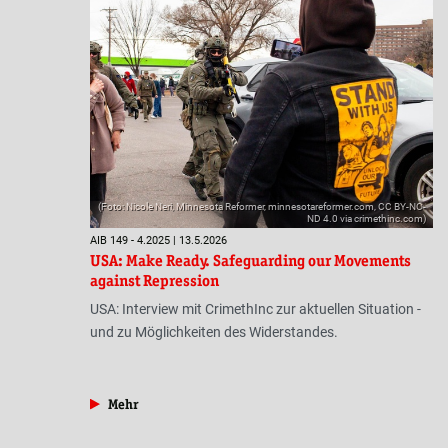
(Foto: Nicole Neri, Minnesota Reformer, minnesotareformer.com, CC BY-NC-
ND 4.0 via crimethinc.com)
AIB 149 - 4.2025 | 13.5.2026
USA: Make Ready. Safeguarding our Movements
against Repression
USA: Interview mit CrimethInc zur aktuellen Situation -
und zu Möglichkeiten des Widerstandes.
aus der Rubrik »Antifa«
Mehr