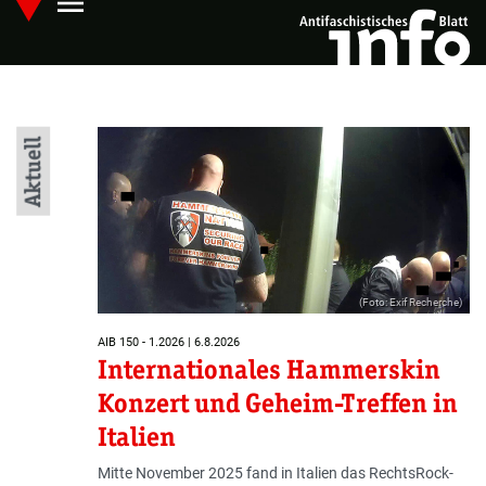
menu
Skip
Hauptmenü öffnen
to
main
content
Startseite
Aktuell
(Foto: Exif Recherche)
AIB 150 - 1.2026 | 6.8.2026
Internationales Hammerskin
Konzert und Geheim-Treffen in
Italien
Mitte November 2025 fand in Italien das RechtsRock-