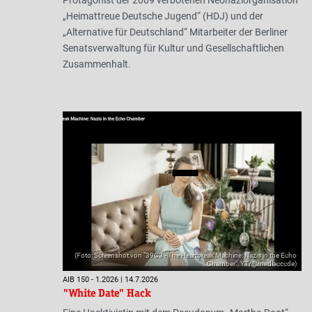
„Heimattreue Deutsche Jugend“ (HDJ) und der
„Alternative für Deutschland“ Mitarbeiter der Berliner
Senatsverwaltung für Kultur und Gesellschaftlichen
Zusammenhalt.
(Foto: Screenshot von "39C3 - The Heartbreak Machine: Nazis in the Echo
Chamber", YT/@mediacccde)
AIB 150 - 1.2026 | 14.7.2026
"White Date" Hack