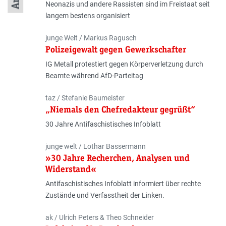
Neonazis und andere Rassisten sind im Freistaat seit
langem bestens organisiert
Autor:innen
junge Welt / Markus Ragusch
Polizeigewalt gegen Gewerkschafter
IG Metall protestiert gegen Körperverletzung durch
Beamte während AfD-Parteitag
Autor:innen
taz / Stefanie Baumeister
„Niemals den Chefredakteur gegrüßt“
30 Jahre Antifaschistisches Infoblatt
Autor:innen
junge welt / Lothar Bassermann
»30 Jahre Recherchen, Analysen und
Widerstand«
Antifaschistisches Infoblatt informiert über rechte
Zustände und Verfasstheit der Linken.
Autor:innen
ak / Ulrich Peters & Theo Schneider